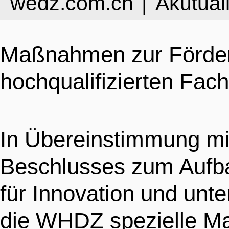
wedz.com.cn
|
Akutual
INDUSTRIEN
STRUKTUR
NACHRICHTEN
Maßnahmen zur Förder
UNTERNEHMEN
GALERIE
BESONDERHEITEN
hochqualifizierten Fac
INDUSTRIEPARK
VIDEOS
INFOGRAFIKEN
In Übereinstimmung m
Beschlusses zum Aufba
INVESTITIONSF
KONTAKTIEREN SIE 
für Innovation und unte
LEBEN
die WHDZ spezielle M
VERFAHREN