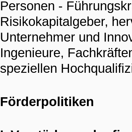
Personen - Führungskräf
UNTERHALTUNG
Risikokapitalgeber, he
HOTELS
Unternehmer und Innov
Ingenieure, Fachkräfte
speziellen Hochqualifiz
Förderpolitiken