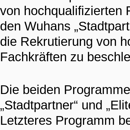
von hochqualifizierten 
中文
POLITISCHE RICHTLI
den Wuhans „Stadtpart
TRANSPORT
die Rekrutierung von ho
PROJEKTE
VISA
ENGLISH
Fachkräften zu beschl
TALENTRESERVOIR
BILDUNG
FRANÇAIS
Die beiden Programme
„Stadtpartner“ und „Eli
REGULIERUNGSBEH
MEDIZINISCHE DIEN
日本语
Letzteres Programm be